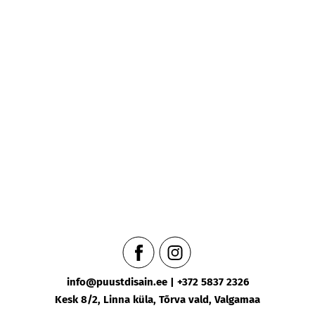
Puustdisain.ee privaatsuspoliitika vastuvõtmine
klientide poolt
puustdisain.ee teenuseid kasutades kinnitab
klient, et on tutvunud meie privaatsuspoliitikaga
ja on nõus selletingimustega. Kui Teil on mingeid
märkusi ja ettepanekuid puustdisain.ee
privaatsuspoliitika kohta, palun teatage sellest
e-posti teel info[ät]puustdisain.ee
info@puustdisain.ee |
+372 5837 2326
Kesk 8/2, Linna küla, Tõrva vald, Valgamaa