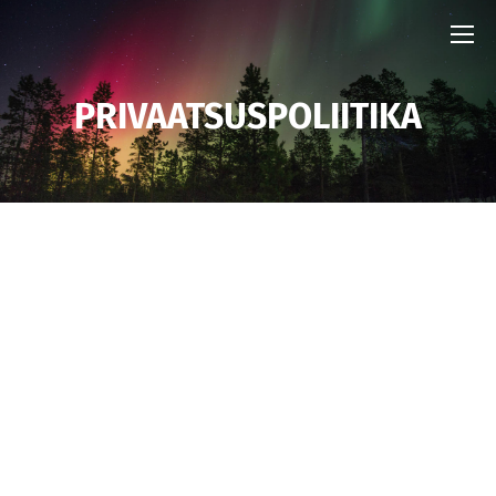
PRIVAATSUSPOLIITIKA
ISIKUANDMETE TÖÖTLEMINE,
PRIVAATSUSPOLIITIKA
Veebipoe puustdisain.ee isikuandmete vastutav
töötleja on PUUST OÜ,
(registrikood 14889425) asukohaga Pärnu
maantee 5-10, 86001